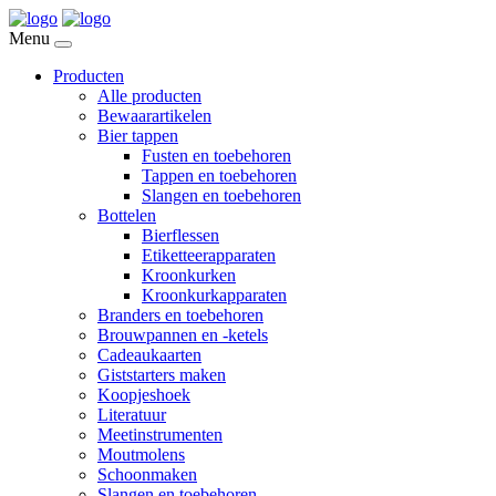
Menu
Producten
Alle producten
Bewaarartikelen
Bier tappen
Fusten en toebehoren
Tappen en toebehoren
Slangen en toebehoren
Bottelen
Bierflessen
Etiketteerapparaten
Kroonkurken
Kroonkurkapparaten
Branders en toebehoren
Brouwpannen en -ketels
Cadeaukaarten
Giststarters maken
Koopjeshoek
Literatuur
Meetinstrumenten
Moutmolens
Schoonmaken
Slangen en toebehoren