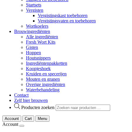
Startsets
Vergisten
Vergistingskast toebehoren
Vergistingsvaten en toebehoren
Wortkoelers
Brouwingrediënten
Alle ingrediënten
Fresh Wort Kits
Gisten
Hoppen
Houtsnippers
Ingrediëntenpakketten
Koopjeshoek
Kruiden en specerijen
Mouten en granen
Overige ingrediënten
Waterbehandeling
Contact
Zelf bier brouwen
Producten zoeken
Account
Cart
Menu
Account