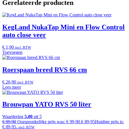
Gerelateerde producten
KegLand NukaTap Mini en Flow Control
auto close veer
€
1,90
incl. BTW
Toevoegen
Roerspaan breed RVS 66 cm
€
26,90
incl. BTW
Lees meer
Brouwpan YATO RVS 50 liter
Waardering
5.00
uit 5
€
99,90
Oorspronkelijke prijs was: € 99,90.
€
89,95
Huidige prijs is:
€ 89,95.
incl. BTW