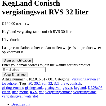
KegLand Conisch
vergistingsvat RVS 32 liter
€
169,00
incl. BTW
KegLand vergistingstank conisch RVS 30 liter
Uitverkocht
Laat je e-mailadres achter en dan mailen we je als dit product weer
op voorraad is!
Dismiss notification
Enter your email address to join the waitlist for this product
Voeg E-mail toe
Artikelnummer:
0182.016.017.001
Categorie:
Vergistingsvaten en
toebehoren
Tags:
30
,
302
,
30l
,
32
,
32l
,
brew
,
conisch
,
gistingsemmer
,
gistingstank
,
gistingsvat
,
gistvat
,
kegland
,
KL28493
,
kraan
,
liter
,
monk
,
RVS
,
vat
,
vergistingsemmer
,
vergistingstank
,
vergistingsvat
,
waterslot
Beschrijving