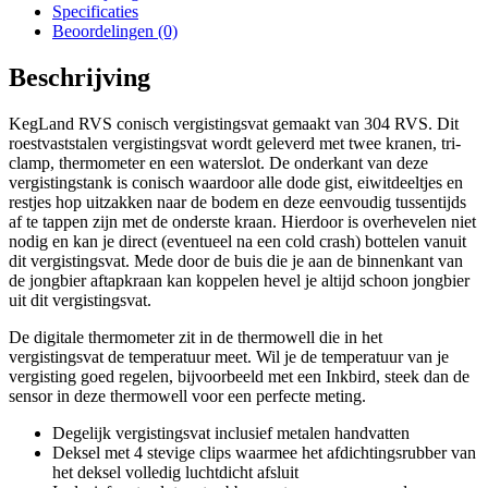
Specificaties
Beoordelingen (0)
Beschrijving
KegLand RVS conisch vergistingsvat gemaakt van 304 RVS. Dit
roestvaststalen vergistingsvat wordt geleverd met twee kranen, tri-
clamp, thermometer en een waterslot. De onderkant van deze
vergistingstank is conisch waardoor alle dode gist, eiwitdeeltjes en
restjes hop uitzakken naar de bodem en deze eenvoudig tussentijds
af te tappen zijn met de onderste kraan. Hierdoor is overhevelen niet
nodig en kan je direct (eventueel na een cold crash) bottelen vanuit
dit vergistingsvat. Mede door de buis die je aan de binnenkant van
de jongbier aftapkraan kan koppelen hevel je altijd schoon jongbier
uit dit vergistingsvat.
De digitale thermometer zit in de thermowell die in het
vergistingsvat de temperatuur meet. Wil je de temperatuur van je
vergisting goed regelen, bijvoorbeeld met een Inkbird, steek dan de
sensor in deze thermowell voor een perfecte meting.
Degelijk vergistingsvat inclusief metalen handvatten
Deksel met 4 stevige clips waarmee het afdichtingsrubber van
het deksel volledig luchtdicht afsluit