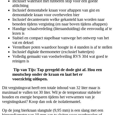
Inclusief waterslot met rubberen stop voor een goede
afdichting
Inclusief demontabele kraan voor aftappen van gist en
demontabele kraan voor overhevelen bier
Inclusief decanteerarm welke gekanteld kan worden naar
beneden tijdens vergisting (en naar boven tijdens aftappen)
Handige schaalverdeling (literaanduiding) die eenvoudig af te
lezen is
Stabiel en compact stapelbaar vanwege het ontwerp van het
vat en deksel
Verstelbare poten waardoor hoogte in 4 standen is af te stellen
Inclusief digitale thermometer (exclusief batterijen)
Volledig gemaakt van voedselveiling RVS 304 wat goed te
reinigen is
Tip van Tijs: Tap geregeld de dode gist af. Hou een
moutschep onder de kraan en laat het er
voorzichtig uitlopen.
Dit vergistingsvat heeft een totale inhoud van 32 liter maar is
maximaal te vullen tot 30 liter. Wil je de temperatuur stabieler
houden en energie besparen tijdens het verwarmen van je
vergistingskast? Koop dan ook de isolatiemantel.
Op de jong bierkraan slangtule (9,95 mm) is een slang met een
binnendiameter van 10 mm aan te sluiten voor overhevelen of