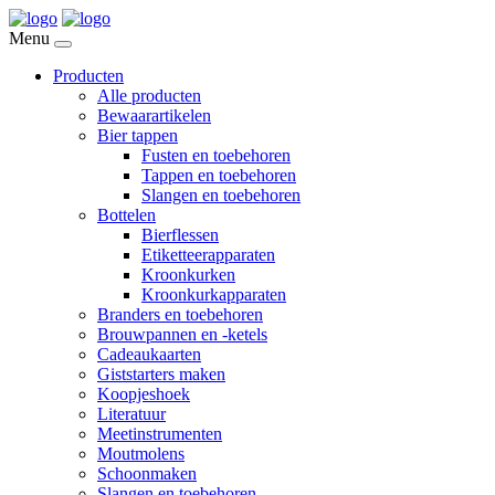
Menu
Producten
Alle producten
Bewaarartikelen
Bier tappen
Fusten en toebehoren
Tappen en toebehoren
Slangen en toebehoren
Bottelen
Bierflessen
Etiketteerapparaten
Kroonkurken
Kroonkurkapparaten
Branders en toebehoren
Brouwpannen en -ketels
Cadeaukaarten
Giststarters maken
Koopjeshoek
Literatuur
Meetinstrumenten
Moutmolens
Schoonmaken
Slangen en toebehoren