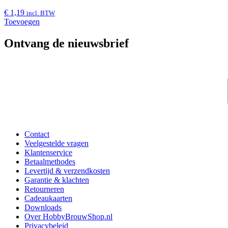
€
1,19
incl. BTW
Toevoegen
Ontvang de nieuwsbrief
Contact
Veelgestelde vragen
Klantenservice
Betaalmethodes
Levertijd & verzendkosten
Garantie & klachten
Retourneren
Cadeaukaarten
Downloads
Over HobbyBrouwShop.nl
Privacybeleid