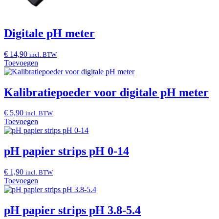
Digitale pH meter
€
14,90
incl. BTW
Toevoegen
Kalibratiepoeder voor digitale pH meter
€
5,90
incl. BTW
Toevoegen
pH papier strips pH 0-14
€
1,90
incl. BTW
Toevoegen
pH papier strips pH 3.8-5.4