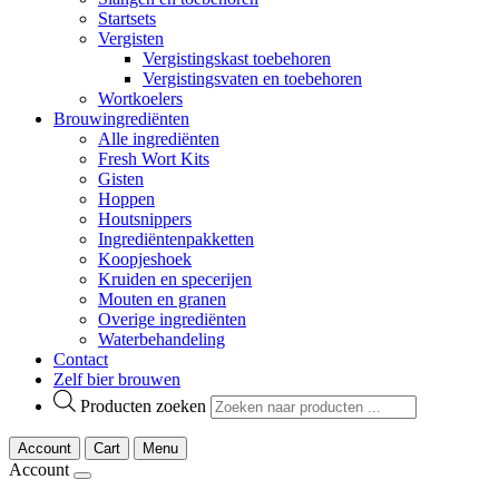
Startsets
Vergisten
Vergistingskast toebehoren
Vergistingsvaten en toebehoren
Wortkoelers
Brouwingrediënten
Alle ingrediënten
Fresh Wort Kits
Gisten
Hoppen
Houtsnippers
Ingrediëntenpakketten
Koopjeshoek
Kruiden en specerijen
Mouten en granen
Overige ingrediënten
Waterbehandeling
Contact
Zelf bier brouwen
Producten zoeken
Account
Cart
Menu
Account